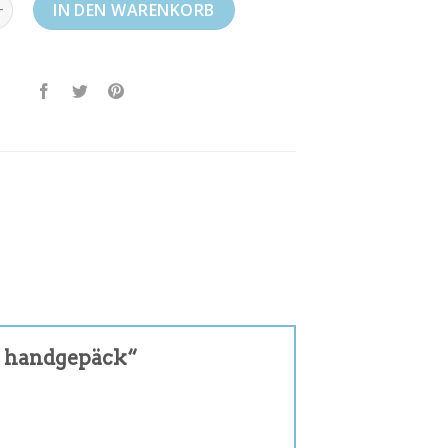
r handgepäck Menge
IN DEN WARENKORB
ür handgepäck“