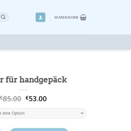
WARENKORB
er für handgepäck
85.00
53.00
€
€