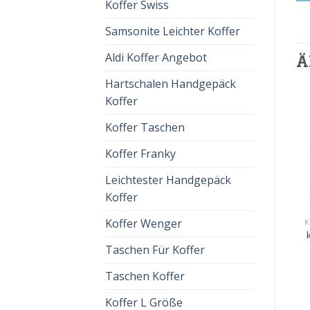
Koffer Swiss
Samsonite Leichter Koffer
Aldi Koffer Angebot
Ä
Hartschalen Handgepäck
Koffer
Koffer Taschen
Koffer Franky
Leichtester Handgepäck
Koffer
KOFFER FÜR HANDGEPÄCK
koffer für handgepäck
Koffer Wenger
K
KOFFER FÜR HANDGEPÄCK
K
€
91.00
€
57.00
k
koffer für handgepäck
€
91.00
€
57.00
Taschen Für Koffer
Taschen Koffer
Koffer L Größe