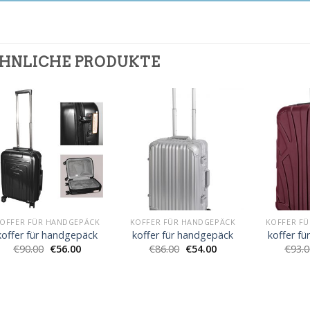
HNLICHE PRODUKTE
OFFER FÜR HANDGEPÄCK
KOFFER FÜR HANDGEPÄCK
KOFFER F
koffer für handgepäck
koffer für handgepäck
koffer f
€
90.00
€
56.00
€
86.00
€
54.00
€
93.