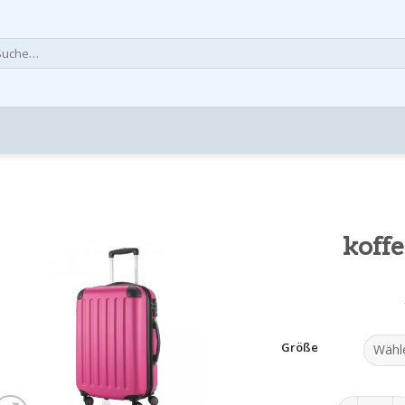
che
h:
koff
Größe