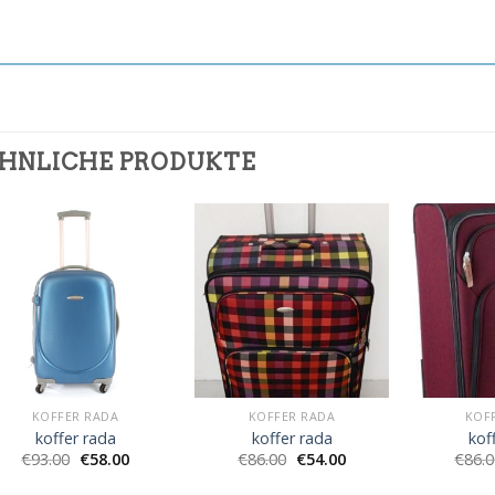
HNLICHE PRODUKTE
KOFFER RADA
KOFFER RADA
KOF
koffer rada
koffer rada
kof
€
93.00
€
58.00
€
86.00
€
54.00
€
86.