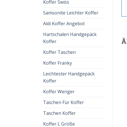
Koffer Swiss
Samsonite Leichter Koffer
Aldi Koffer Angebot
Hartschalen Handgepäck
Ä
Koffer
Koffer Taschen
Koffer Franky
Leichtester Handgepäck
Koffer
Koffer Wenger
Taschen Für Koffer
KOFFER RADA
koffer rada
Taschen Koffer
€
83.00
€
52.00
Koffer L Größe