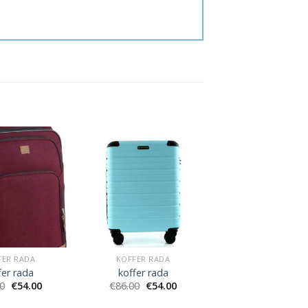
FER RADA
KOFFER RADA
fer rada
koffer rada
00
€
54.00
€
86.00
€
54.00