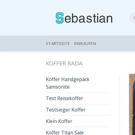
Skip
to
Su
content
nac
STARTSEITE
EINKAUFEN
KOFFER RADA
Koffer Handgepäck
Samsonite
Test Reisekoffer
Testsieger Koffer
Klein Koffer
Koffer Titan Sale