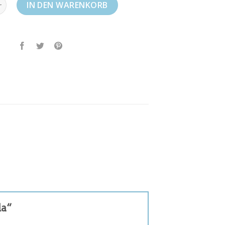
da Menge
IN DEN WARENKORB
da“