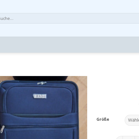
che
h:
Größe