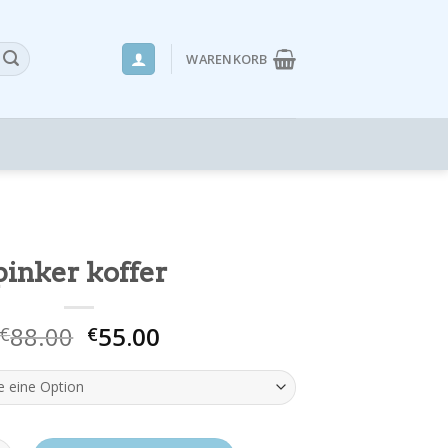
WARENKORB
pinker koffer
88.00
55.00
€
€