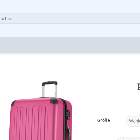
che
h:
Größe