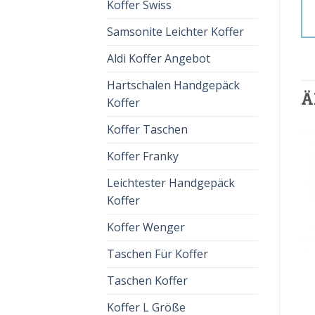
Koffer Swiss
Samsonite Leichter Koffer
Aldi Koffer Angebot
Hartschalen Handgepäck
Ä
Koffer
Koffer Taschen
Koffer Franky
Leichtester Handgepäck
Koffer
Koffer Wenger
Taschen Für Koffer
PINKER KOFFER
PINKER KOFFER
pinker koffer
pinker koffer
Taschen Koffer
€
91.00
€
57.00
€
90.00
€
56.00
Koffer L Größe