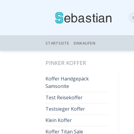
Skip
to
Su
content
nac
STARTSEITE
EINKAUFEN
PINKER KOFFER
Koffer Handgepäck
Samsonite
Test Reisekoffer
Testsieger Koffer
Klein Koffer
Koffer Titan Sale