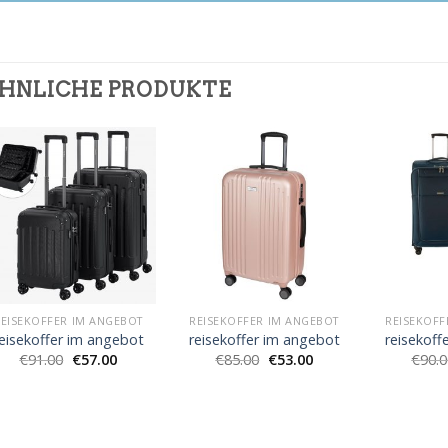
HNLICHE PRODUKTE
EISEKOFFER IM ANGEBOT
REISEKOFFER IM ANGEBOT
REISEKOFF
eisekoffer im angebot
reisekoffer im angebot
reisekoff
€
91.00
€
57.00
€
85.00
€
53.00
€
90.