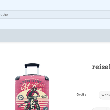
che
h:
reise
Größe