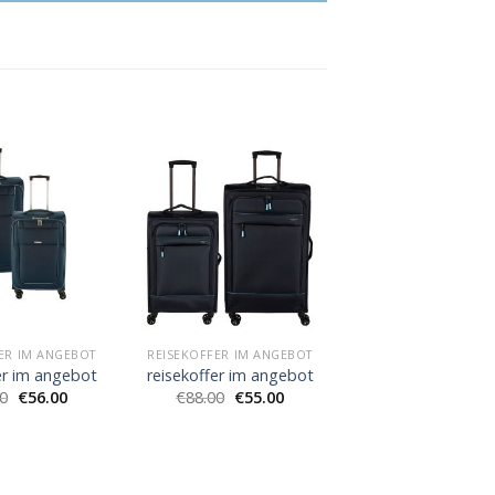
ER IM ANGEBOT
REISEKOFFER IM ANGEBOT
er im angebot
reisekoffer im angebot
00
€
56.00
€
88.00
€
55.00