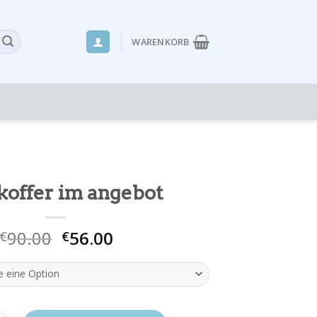
WARENKORB
koffer im angebot
90.00
56.00
€
€