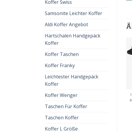
Koffer Swiss
Samsonite Leichter Koffer
Aldi Koffer Angebot
Ä
Hartschalen Handgepäck
Koffer
Koffer Taschen
Koffer Franky
Leichtester Handgepäck
Koffer
Koffer Wenger
REISEKOFFER IM ANGEBOT
R
reisekoffer im angebot
r
€
93.00
€
58.00
Taschen Für Koffer
Taschen Koffer
Koffer L Größe