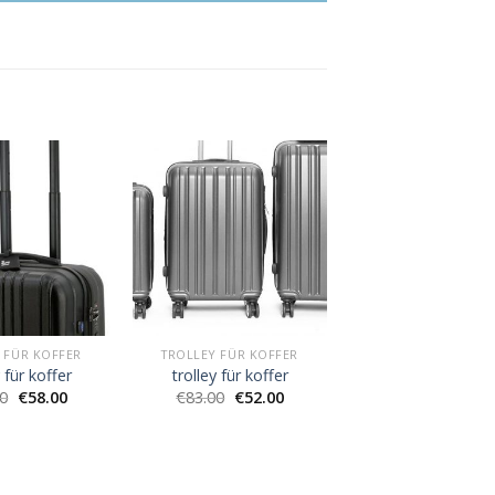
 FÜR KOFFER
TROLLEY FÜR KOFFER
y für koffer
trolley für koffer
00
€
58.00
€
83.00
€
52.00