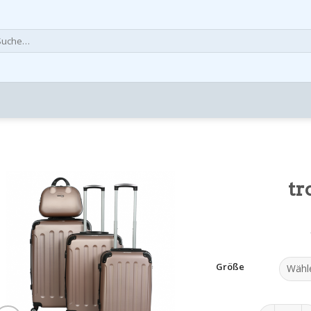
che
h:
tr
Größe