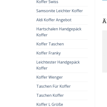
Koffer Swiss
Samsonite Leichter Koffer
Aldi Koffer Angebot
Ä
Hartschalen Handgepäck
Koffer
Koffer Taschen
Koffer Franky
Leichtester Handgepäck
Koffer
TROLLEY FÜR KOFFER
trolley für koffer
Koffer Wenger
TROLLEY FÜR KOFFER
€
86.00
€
54.00
trolley für koffer
€
93.00
€
58.00
Taschen Für Koffer
Taschen Koffer
Koffer L Größe